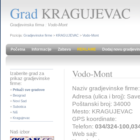
Grad
KRAGUJEVAC
Gradjevinska firma : Vodo-Mont
Pozicija:
Gradjevinske firme
>
KRAGUJEVAC
>
Vodo-Mont
Početna
Informacije
Zabava
REKLAME
Dodaj novu gradjevin
Vodo-Mont
Izaberite grad za
prikaz gradjevinske
firme:
Naziv gradjevinske firme
+
Prikaži sve gradove
Adresa (ulica i broj): Sa
+
Beograd
+
Novi Sad
Poštanski broj: 34000
+
Subotica
Mesto: KRAGUJEVAC
+
Niš
GPS koordinate:
+
Kragujevac
Telefon:
034/324-100,03
Naš izbor
Web sajt: