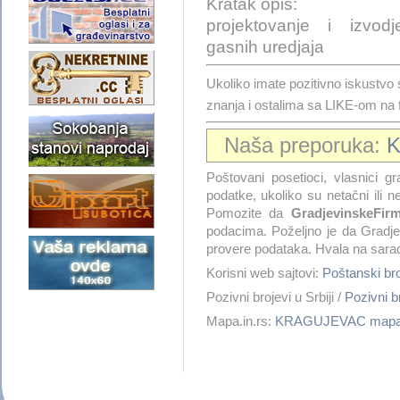
Kratak opis:
projektovanje i izvodje
gasnih uredjaja
Ukoliko imate pozitivno iskust
znanja i ostalima sa LIKE-om na
Naša preporuka:
Poštovani posetioci, vlasnici gra
podatke, ukoliko su netačni ili 
Pomozite da
GradjevinskeFirm
podacima. Poželjno je da Gradje
provere podataka. Hvala na sarad
Korisni web sajtovi:
Poštanski 
Pozivni brojevi u Srbiji /
Pozivni
Mapa.in.rs:
KRAGUJEVAC map