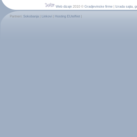
Web dizajn
2010 ©
Gradjevinske firme
|
Izrada sajta
,
g
Partneri:
Sokobanja
|
Linkovi
|
Hosting EUtelNet
|